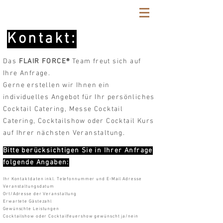
Kontakt:
Das
FLAIR FORCE®
Team freut sich auf
Ihre Anfrage.
Gerne erstellen wir Ihnen ein
individuelles Angebot für Ihr persönliches
Cocktail Catering, Messe Cocktail
Catering, Cocktailshow oder Cocktail Kurs
auf Ihrer nächsten Veranstaltung.
Bitte berücksichtigen Sie in Ihrer Anfrage
folgende Angaben:
Ihr Kontaktdaten inkl. Telefonnummer und E-Mail Adresse
Veranstaltungsdatum
Ort/Adresse der Veranstaltung
Erwartete Gästezahl
Gewünschte Leistungen
Cocktailshow oder Cocktailfeuershow gewünscht ja/nein